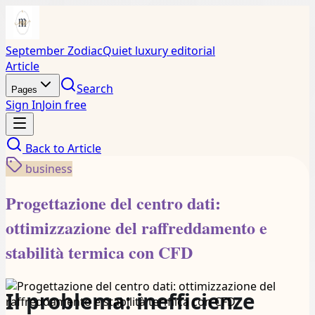
September Zodiac
Quiet luxury editorial
Article
Search
Pages
Sign In
Join free
Back to
Article
business
Progettazione del centro dati:
ottimizzazione del raffreddamento e
stabilità termica con CFD
Il problema: inefficienze