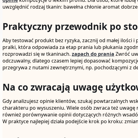
opinie
kompozycje o lekkim profilu. Dla osób, które lubią
uwzględnić rodzaj tkanin: bawełna chłonie aromat dobrze
Praktyczny przewodnik po st
Aby testować produkt bez ryzyka, zacznij od małej ilości
pralki, która odpowiada za etap prania lub płukania zgod
rozprowadzi się w tkaninach.
zapach do prania
Zwróć uwa
odczuwalny, dlatego czasem lepiej dopasować kompozycję d
przegrywa z nutami zewnętrznymi, np. pochodzącymi z d
Na co zwracają uwagę użytk
Gdy analizujesz opinie klientów, szukaj powtarzalnych ws
charakteru po wysuszeniu. Wiele osób zwraca też uwagę na
również porównywanie opinii dotyczących różnych wsadów: r
W praktyce najlepiej działa podejście krok po kroku: zmia