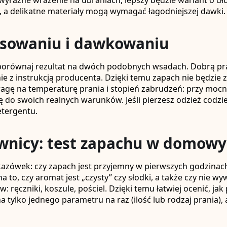
 wyraźne wrażenie na ubraniach, lepszy będzie wariant o dł
, a delikatne materiały mogą wymagać łagodniejszej dawki.
osowaniu i dawkowaniu
 i porównaj rezultat na dwóch podobnych wsadach. Dobrą pra
nie z instrukcją producenta. Dzięki temu zapach nie będzie
gę na temperaturę prania i stopień zabrudzeń: przy mocn
o swoich realnych warunków. Jeśli pierzesz odzież codzienn
etergentu.
ownicy: test zapachu w domow
kazówek: czy zapach jest przyjemny w pierwszych godzinach 
 to, czy aromat jest „czysty” czy słodki, a także czy nie
ęczniki, koszule, pościel. Dzięki temu łatwiej ocenić, jak
na tylko jednego parametru na raz (ilość lub rodzaj prania)