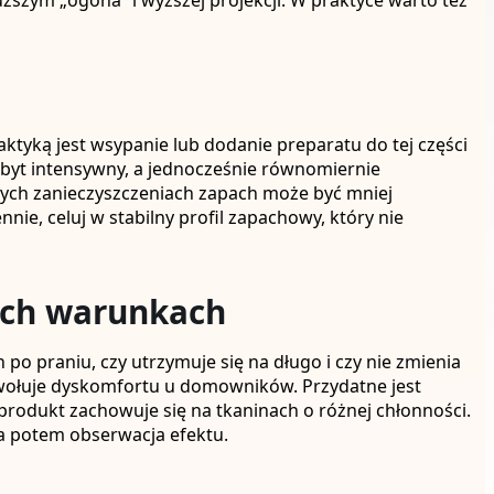
uższym „ogona” i wyższej projekcji. W praktyce warto też
ktyką jest wsypanie lub dodanie preparatu do tej części
 zbyt intensywny, a jednocześnie równomiernie
ych zanieczyszczeniach zapach może być mniej
ie, celuj w stabilny profil zapachowy, który nie
ych warunkach
po praniu, czy utrzymuje się na długo i czy nie zmienia
 wywołuje dyskomfortu u domowników. Przydatne jest
 produkt zachowuje się na tkaninach o różnej chłonności.
, a potem obserwacja efektu.