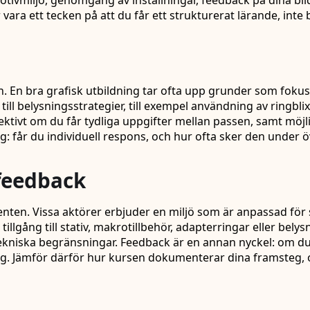
r motivmiljö, genomgång av inställningar, feedback på dina bi
vara ett tecken på att du får ett strukturerat lärande, inte b
n. En bra grafisk utbildning tar ofta upp grunder som foku
ill belysningsstrategier, till exempel användning av ringblix
ektivt om du får tydliga uppgifter mellan passen, samt möjl
: får du individuell respons, och hur ofta sker den under 
 feedback
omenten. Vissa aktörer erbjuder en miljö som är anpassad 
 tillgång till stativ, makrotillbehör, adapterringar eller bely
 i tekniska begränsningar. Feedback är en annan nyckel: om
tag. Jämför därför hur kursen dokumenterar dina framsteg,