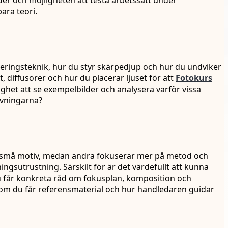
lder och möjligheten att testa arbetssätt under
ara teori.
seringsteknik, hur du styr skärpedjup och hur du undviker
t, diffusorer och hur du placerar ljuset för att
Fotokurs
ighet att se exempelbilder och analysera varför vissa
övningarna?
för små motiv, medan andra fokuserar mer på metod och
sningsutrustning. Särskilt för är det värdefullt att kunna
 du får konkreta råd om fokusplan, komposition och
 om du får referensmaterial och hur handledaren guidar