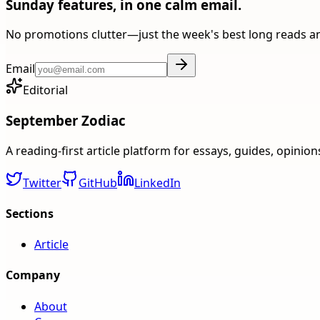
Sunday features, in one calm email.
No promotions clutter—just the week's best long reads a
Email
Editorial
September Zodiac
A reading-first article platform for essays, guides, opinio
Twitter
GitHub
LinkedIn
Sections
Article
Company
About