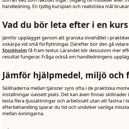
utifrån vad som faktiskt ingår: tillgång till modeller elle
handledning. En tydlig kursplan och realistiska mål brukar 
Vad du bör leta efter i en kurs
Jämför upplägget genom att granska innehållet i praktike
oskärpa vid små förflyttningar. Därefter bör den gå vidare t
Stockholm
få fram textur. Lärandet blir dessutom mer eff
resultat fungerar. Fråga också om handledningens upplägg
Jämför hjälpmedel, miljö och
Skillnaderna mellan tjänster syns ofta i de praktiska m
inställningar oavsett plats. Det kan även finnas skillnader i
testa flera ljussättningar och arbetssätt utan att fastna
efterbehandling sparar du tid och undviker vanliga miss
mellan övningarna.