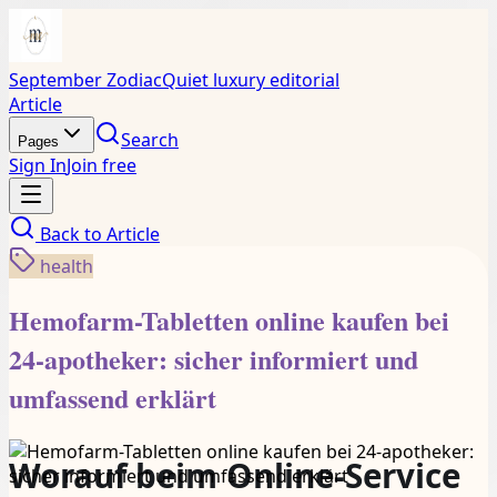
September Zodiac
Quiet luxury editorial
Article
Search
Pages
Sign In
Join free
Back to
Article
health
Hemofarm-Tabletten online kaufen bei
24-apotheker: sicher informiert und
umfassend erklärt
Worauf beim Online-Service