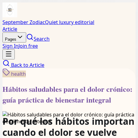
September Zodiac
Quiet luxury editorial
Article
Search
Pages
Sign In
Join free
Back to
Article
health
Hábitos saludables para el dolor crónico:
guía práctica de bienestar integral
Por qué los hábitos importan
cuando el dolor se vuelve